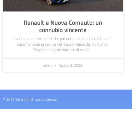
Renault e Nuova Comauto: un
connubio vincente
Tra le case automobilistiche più note in Italia spicca Renault,
casa francese presente nel nostro Paese da molti anni.
Propone un gran numero di modelli
admin
Agosto 2, 2023
© 2019 Tutti i diritti sono riservati