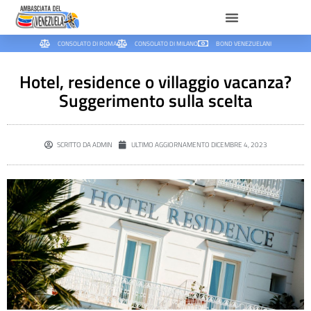
CONSOLATO DI ROMA
CONSOLATO DI MILANO
BOND VENEZUELANI
Hotel, residence o villaggio vacanza?
Suggerimento sulla scelta
SCRITTO DA
ADMIN
ULTIMO AGGIORNAMENTO
DICEMBRE 4, 2023