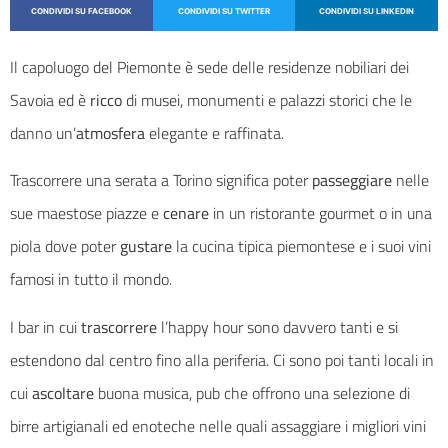
CONDIVIDI SU FACEBOOK
CONDIVIDI SU TWITTER
CONDIVIDI SU LINKEDIN
Il capoluogo del Piemonte è sede delle residenze nobiliari dei
Savoia ed è
ricco
di musei, monumenti e palazzi storici che le
danno un’
atmosfera
elegante e raffinata.
Trascorrere una serata a Torino significa poter
passeggiare
nelle
sue maestose piazze e
cenare
in un ristorante gourmet o in una
piola dove poter
gustare
la cucina tipica piemontese e i suoi vini
famosi in tutto il mondo.
I bar in cui
trascorrere
l’happy hour sono davvero tanti e si
estendono dal centro fino alla periferia. Ci sono poi tanti locali in
cui
ascoltare
buona musica, pub che offrono una selezione di
birre artigianali ed enoteche nelle quali assaggiare i migliori vini