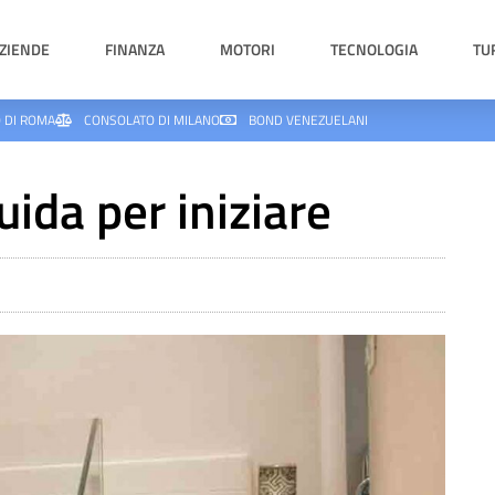
ZIENDE
FINANZA
MOTORI
TECNOLOGIA
TU
 DI ROMA
CONSOLATO DI MILANO
BOND VENEZUELANI
ida per iniziare