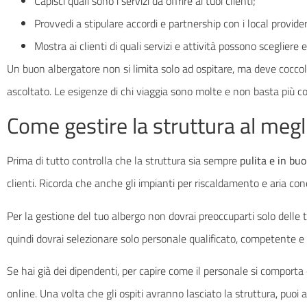
Capisci quali sono i servizi da offrire ai tuoi clienti;
Provvedi a stipulare accordi e partnership con i local provider
Mostra ai clienti di quali servizi e attività possono scegliere e 
Un buon albergatore non si limita solo ad ospitare, ma deve coccola
ascoltato. Le esigenze di chi viaggia sono molte e non basta più
Come gestire la struttura al megl
Prima di tutto controlla che la struttura sia sempre
pulita e in bu
clienti. Ricorda che anche gli impianti per riscaldamento e aria cond
Per la gestione del tuo albergo non dovrai preoccuparti solo delle 
quindi dovrai selezionare solo personale qualificato, competente e 
Se hai già dei dipendenti, per capire come il personale si comporta 
online. Una volta che gli ospiti avranno lasciato la struttura, puoi