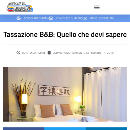
CONSOLATO DI ROMA
CONSOLATO DI MILANO
BOND VENEZUELANI
Tassazione B&B: Quello che devi sapere
SCRITTO DA
ADMIN
ULTIMO AGGIORNAMENTO
SETTEMBRE 14, 2019